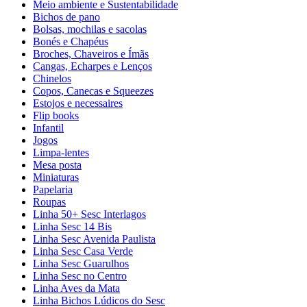
Meio ambiente e Sustentabilidade
Bichos de pano
Bolsas, mochilas e sacolas
Bonés e Chapéus
Broches, Chaveiros e Ímãs
Cangas, Echarpes e Lenços
Chinelos
Copos, Canecas e Squeezes
Estojos e necessaires
Flip books
Infantil
Jogos
Limpa-lentes
Mesa posta
Miniaturas
Papelaria
Roupas
Linha 50+ Sesc Interlagos
Linha Sesc 14 Bis
Linha Sesc Avenida Paulista
Linha Sesc Casa Verde
Linha Sesc Guarulhos
Linha Sesc no Centro
Linha Aves da Mata
Linha Bichos Lúdicos do Sesc