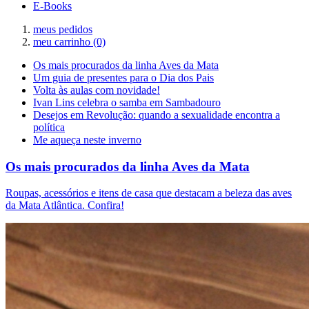
E-Books
meus pedidos
meu carrinho
(0)
Os mais procurados da linha Aves da Mata
Um guia de presentes para o Dia dos Pais
Volta às aulas com novidade!
Ivan Lins celebra o samba em Sambadouro
Desejos em Revolução: quando a sexualidade encontra a
política
Me aqueça neste inverno
Os mais procurados da linha Aves da Mata
Roupas, acessórios e itens de casa que destacam a beleza das aves
da Mata Atlântica. Confira!