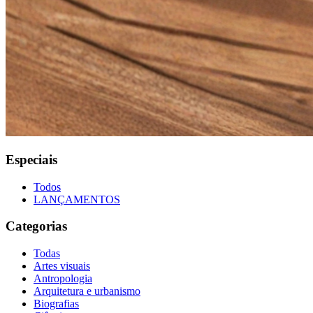
Especiais
Todos
LANÇAMENTOS
Categorias
Todas
Artes visuais
Antropologia
Arquitetura e urbanismo
Biografias