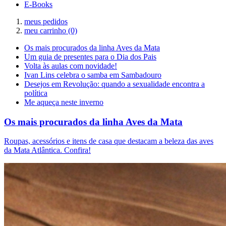
E-Books
meus pedidos
meu carrinho
(0)
Os mais procurados da linha Aves da Mata
Um guia de presentes para o Dia dos Pais
Volta às aulas com novidade!
Ivan Lins celebra o samba em Sambadouro
Desejos em Revolução: quando a sexualidade encontra a
política
Me aqueça neste inverno
Os mais procurados da linha Aves da Mata
Roupas, acessórios e itens de casa que destacam a beleza das aves
da Mata Atlântica. Confira!