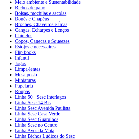
Meio ambiente e Sustentabilidade
Bichos de pano
Bolsas, mochilas e sacolas
Bonés e Chapéus
Broches, Chaveiros e Ímãs
Cangas, Echarpes e Lenços
Chinelos
Copos, Canecas e Squeezes
Estojos e necessaires
Flip books
Infantil
Jogos
Limpa-lentes
Mesa posta
Miniaturas
Papelaria
Roupas
Linha 50+ Sesc Interlagos
Linha Sesc 14 Bis
Linha Sesc Avenida Paulista
Linha Sesc Casa Verde
Linha Sesc Guarulhos
Linha Sesc no Centro
Linha Aves da Mata
Linha Bichos Lúdicos do Sesc