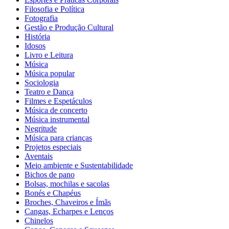
Filosofia e Política
Fotografia
Gestão e Produção Cultural
História
Idosos
Livro e Leitura
Música
Música popular
Sociologia
Teatro e Dança
Filmes e Espetáculos
Música de concerto
Música instrumental
Negritude
Música para crianças
Projetos especiais
Aventais
Meio ambiente e Sustentabilidade
Bichos de pano
Bolsas, mochilas e sacolas
Bonés e Chapéus
Broches, Chaveiros e Ímãs
Cangas, Echarpes e Lenços
Chinelos