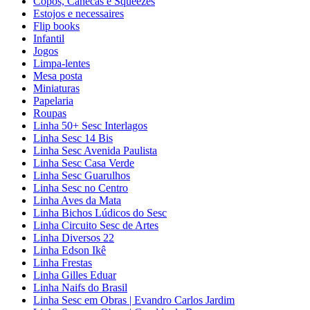
Copos, Canecas e Squeezes
Estojos e necessaires
Flip books
Infantil
Jogos
Limpa-lentes
Mesa posta
Miniaturas
Papelaria
Roupas
Linha 50+ Sesc Interlagos
Linha Sesc 14 Bis
Linha Sesc Avenida Paulista
Linha Sesc Casa Verde
Linha Sesc Guarulhos
Linha Sesc no Centro
Linha Aves da Mata
Linha Bichos Lúdicos do Sesc
Linha Circuito Sesc de Artes
Linha Diversos 22
Linha Edson Ikê
Linha Frestas
Linha Gilles Eduar
Linha Naifs do Brasil
Linha Sesc em Obras | Evandro Carlos Jardim