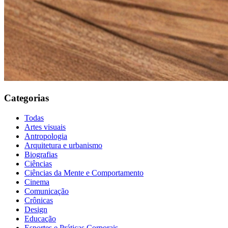
Categorias
Todas
Artes visuais
Antropologia
Arquitetura e urbanismo
Biografias
Ciências
Ciências da Mente e Comportamento
Cinema
Comunicação
Crônicas
Design
Educação
Esportes e Práticas Corporais