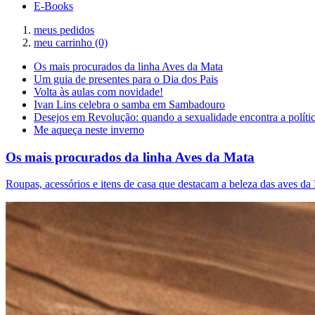
E-Books
meus pedidos
meu carrinho
(0)
Os mais procurados da linha Aves da Mata
Um guia de presentes para o Dia dos Pais
Volta às aulas com novidade!
Ivan Lins celebra o samba em Sambadouro
Desejos em Revolução: quando a sexualidade encontra a políti
Me aqueça neste inverno
Os mais procurados da linha Aves da Mata
Roupas, acessórios e itens de casa que destacam a beleza das aves da 