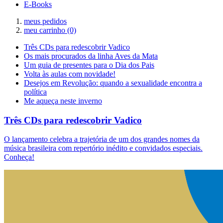
E-Books
meus pedidos
meu carrinho
(0)
Três CDs para redescobrir Vadico
Os mais procurados da linha Aves da Mata
Um guia de presentes para o Dia dos Pais
Volta às aulas com novidade!
Desejos em Revolução: quando a sexualidade encontra a
política
Me aqueça neste inverno
Três CDs para redescobrir Vadico
O lançamento celebra a trajetória de um dos grandes nomes da
música brasileira com repertório inédito e convidados especiais.
Conheça!