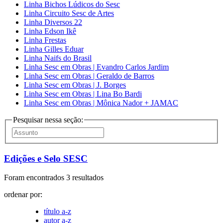
Linha Bichos Lúdicos do Sesc
Linha Circuito Sesc de Artes
Linha Diversos 22
Linha Edson Ikê
Linha Frestas
Linha Gilles Eduar
Linha Naifs do Brasil
Linha Sesc em Obras | Evandro Carlos Jardim
Linha Sesc em Obras | Geraldo de Barros
Linha Sesc em Obras | J. Borges
Linha Sesc em Obras | Lina Bo Bardi
Linha Sesc em Obras | Mônica Nador + JAMAC
Pesquisar nessa seção:
Edições e Selo SESC
Foram encontrados 3 resultados
ordenar por:
título a-z
autor a-z