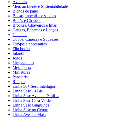
Aventais
Meio ambiente e Sustentabilidade
Bichos de pano
Bolsas, mochilas e sacolas
Bonés e Chapéus
Broches, Chaveiros e Ímãs
Cangas, Echarpes e Lenços
Chinelos
Copos, Canecas e Squeezes
Estojos e necessaires
Flip books
Infantil
Jogos
Limpa-lentes
Mesa posta
Miniaturas
Papelaria
Roupas
Linha 50+ Sesc Interlagos
Linha Sesc 14 Bis
Linha Sesc Avenida Paulista
Linha Sesc Casa Verde
Linha Sesc Guarulhos
Linha Sesc no Centro
Linha Aves da Mata