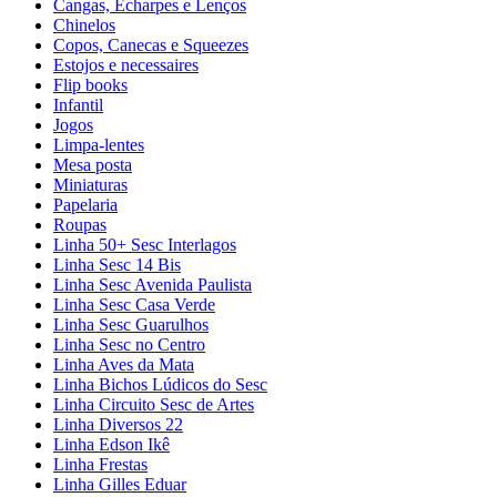
Cangas, Echarpes e Lenços
Chinelos
Copos, Canecas e Squeezes
Estojos e necessaires
Flip books
Infantil
Jogos
Limpa-lentes
Mesa posta
Miniaturas
Papelaria
Roupas
Linha 50+ Sesc Interlagos
Linha Sesc 14 Bis
Linha Sesc Avenida Paulista
Linha Sesc Casa Verde
Linha Sesc Guarulhos
Linha Sesc no Centro
Linha Aves da Mata
Linha Bichos Lúdicos do Sesc
Linha Circuito Sesc de Artes
Linha Diversos 22
Linha Edson Ikê
Linha Frestas
Linha Gilles Eduar