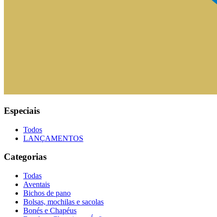
Especiais
Todos
LANÇAMENTOS
Categorias
Todas
Aventais
Bichos de pano
Bolsas, mochilas e sacolas
Bonés e Chapéus