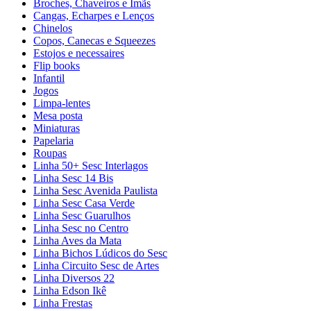
Broches, Chaveiros e Ímãs
Cangas, Echarpes e Lenços
Chinelos
Copos, Canecas e Squeezes
Estojos e necessaires
Flip books
Infantil
Jogos
Limpa-lentes
Mesa posta
Miniaturas
Papelaria
Roupas
Linha 50+ Sesc Interlagos
Linha Sesc 14 Bis
Linha Sesc Avenida Paulista
Linha Sesc Casa Verde
Linha Sesc Guarulhos
Linha Sesc no Centro
Linha Aves da Mata
Linha Bichos Lúdicos do Sesc
Linha Circuito Sesc de Artes
Linha Diversos 22
Linha Edson Ikê
Linha Frestas