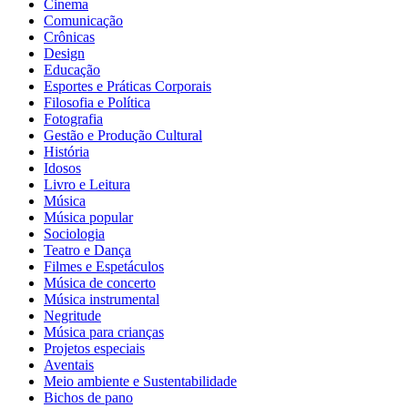
Cinema
Comunicação
Crônicas
Design
Educação
Esportes e Práticas Corporais
Filosofia e Política
Fotografia
Gestão e Produção Cultural
História
Idosos
Livro e Leitura
Música
Música popular
Sociologia
Teatro e Dança
Filmes e Espetáculos
Música de concerto
Música instrumental
Negritude
Música para crianças
Projetos especiais
Aventais
Meio ambiente e Sustentabilidade
Bichos de pano