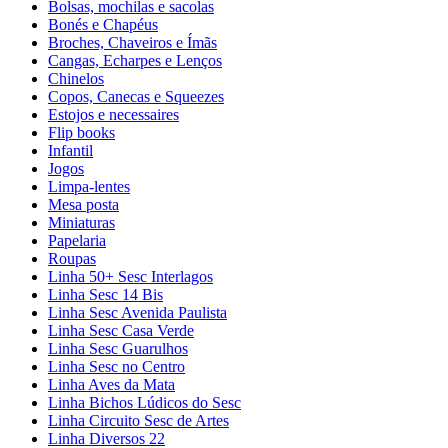
Bolsas, mochilas e sacolas
Bonés e Chapéus
Broches, Chaveiros e Ímãs
Cangas, Echarpes e Lenços
Chinelos
Copos, Canecas e Squeezes
Estojos e necessaires
Flip books
Infantil
Jogos
Limpa-lentes
Mesa posta
Miniaturas
Papelaria
Roupas
Linha 50+ Sesc Interlagos
Linha Sesc 14 Bis
Linha Sesc Avenida Paulista
Linha Sesc Casa Verde
Linha Sesc Guarulhos
Linha Sesc no Centro
Linha Aves da Mata
Linha Bichos Lúdicos do Sesc
Linha Circuito Sesc de Artes
Linha Diversos 22