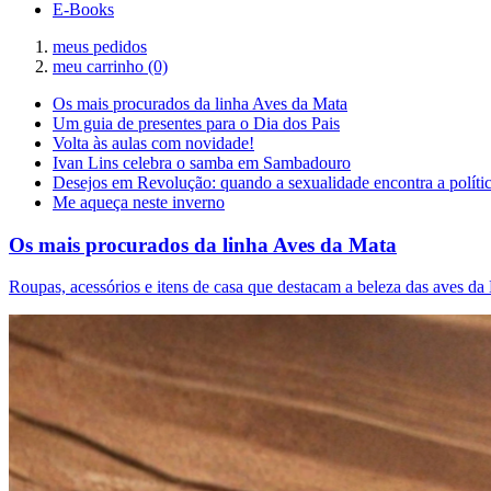
E-Books
meus pedidos
meu carrinho
(0)
Os mais procurados da linha Aves da Mata
Um guia de presentes para o Dia dos Pais
Volta às aulas com novidade!
Ivan Lins celebra o samba em Sambadouro
Desejos em Revolução: quando a sexualidade encontra a políti
Me aqueça neste inverno
Os mais procurados da linha Aves da Mata
Roupas, acessórios e itens de casa que destacam a beleza das aves da 