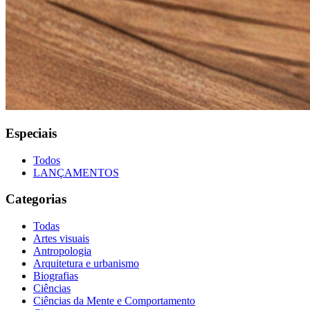
Especiais
Todos
LANÇAMENTOS
Categorias
Todas
Artes visuais
Antropologia
Arquitetura e urbanismo
Biografias
Ciências
Ciências da Mente e Comportamento