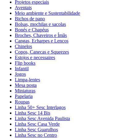
Projetos especiais
Aventais
Meio ambiente e Sustentabilidade
Bichos de pano
Bolsas, mochilas e sacolas
Bonés e Chapéus
Broches, Chaveiros e Ímãs
Cangas, Echarpes e Lenços
Chinelos
Copos, Canecas e Squeezes
Estojos e necessaires
Flip books
Infantil
Jogos
Limpa-lentes
Mesa posta
Miniaturas
Papelaria
Roupas
Linha 50+ Sesc Interlagos
Linha Sesc 14 Bis
Linha Sesc Avenida Paulista
Linha Sesc Casa Verde
Linha Sesc Guarulhos
Linha Sesc no Centro