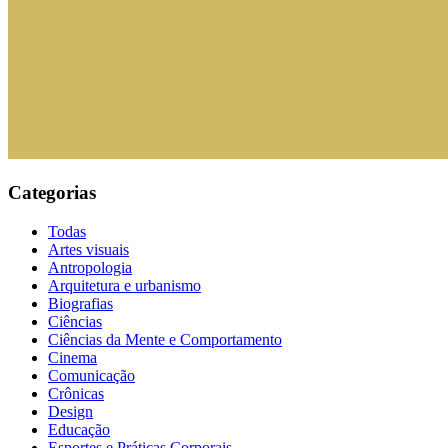
Categorias
Todas
Artes visuais
Antropologia
Arquitetura e urbanismo
Biografias
Ciências
Ciências da Mente e Comportamento
Cinema
Comunicação
Crônicas
Design
Educação
Esportes e Práticas Corporais