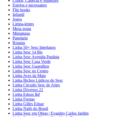
Copos, Canecas e Squeezes
Estojos e necessaires
Flip books
Infantil
Jogos
Limpa-lentes
Mesa posta
Miniaturas
Papelaria
Roupas
Linha 50+ Sesc Interlagos
Linha Sesc 14 Bis
Linha Sesc Avenida Paulista
Linha Sesc Casa Verde
Linha Sesc Guarulhos
Linha Sesc no Centro
Linha Aves da Mata
Linha Bichos Lúdicos do Sesc
Linha Circuito Sesc de Artes
Linha Diversos 22
Linha Edson Ikê
Linha Frestas
Linha Gilles Eduar
Linha Naifs do Brasil
Linha Sesc em Obras | Evandro Carlos Jardim