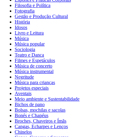
Filosofia e Política
Fotografia
Gestão e Produção Cultural
História
Idosos
Livro e Leitura
Música
Música popular
Sociologia
Teatro e Dança
Filmes e Espetáculos
Música de concerto
Música instrumental
Negritude
Música para crianças
Projetos especiais
Aventais
Meio ambiente e Sustentabilidade
Bichos de pano
Bolsas, mochilas e sacolas
Bonés e Chapéus
Broches, Chaveiros e Ímãs
Cangas, Echarpes e Lenços
Chinelos