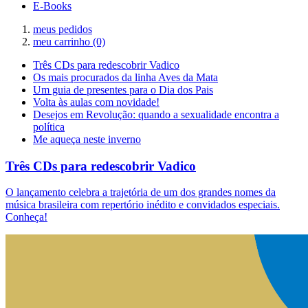
E-Books
meus pedidos
meu carrinho
(0)
Três CDs para redescobrir Vadico
Os mais procurados da linha Aves da Mata
Um guia de presentes para o Dia dos Pais
Volta às aulas com novidade!
Desejos em Revolução: quando a sexualidade encontra a
política
Me aqueça neste inverno
Três CDs para redescobrir Vadico
O lançamento celebra a trajetória de um dos grandes nomes da
música brasileira com repertório inédito e convidados especiais.
Conheça!