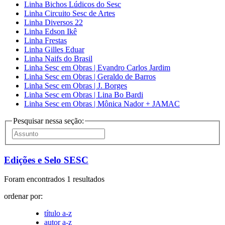
Linha Bichos Lúdicos do Sesc
Linha Circuito Sesc de Artes
Linha Diversos 22
Linha Edson Ikê
Linha Frestas
Linha Gilles Eduar
Linha Naifs do Brasil
Linha Sesc em Obras | Evandro Carlos Jardim
Linha Sesc em Obras | Geraldo de Barros
Linha Sesc em Obras | J. Borges
Linha Sesc em Obras | Lina Bo Bardi
Linha Sesc em Obras | Mônica Nador + JAMAC
Pesquisar nessa seção:
Edições e Selo SESC
Foram encontrados 1 resultados
ordenar por:
título a-z
autor a-z