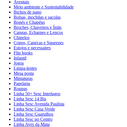
Aventais
Meio ambiente e Sustentabilidade
Bichos de pano
Bolsas, mochilas e sacolas
Bonés e Chapéus
Broches, Chaveiros e Ímãs
Cangas, Echarpes e Lenços
Chinelos
Copos, Canecas e Squeezes
Estojos e necessaires
Flip books
Infantil
Jogos
Limpa-lentes
Mesa posta
Miniaturas
Papelaria
Roupas
Linha 50+ Sesc Interlagos
Linha Sesc 14 Bis
Linha Sesc Avenida Paulista
Linha Sesc Casa Verde
Linha Sesc Guarulhos
Linha Sesc no Centro
Linha Aves da Mata