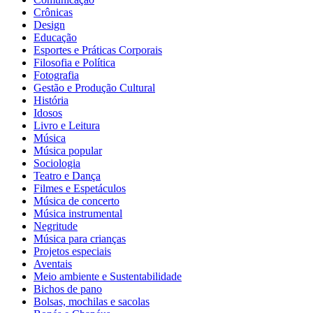
Crônicas
Design
Educação
Esportes e Práticas Corporais
Filosofia e Política
Fotografia
Gestão e Produção Cultural
História
Idosos
Livro e Leitura
Música
Música popular
Sociologia
Teatro e Dança
Filmes e Espetáculos
Música de concerto
Música instrumental
Negritude
Música para crianças
Projetos especiais
Aventais
Meio ambiente e Sustentabilidade
Bichos de pano
Bolsas, mochilas e sacolas