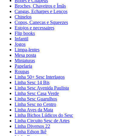
Bonés e Chapéus
Broches, Chaveiros e Ímãs
Cangas, Echarpes e Lenços
Chinelos
Copos, Canecas e Squeezes
Estojos e necessaires
Flip books
Infantil
Jogos
Limpa-lentes
Mesa posta
Miniaturas
Papelaria
Roupas
Linha 50+ Sesc Interlagos
Linha Sesc 14 Bis
Linha Sesc Avenida Paulista
Linha Sesc Casa Verde
Linha Sesc Guarulhos
Linha Sesc no Centro
Linha Aves da Mata
Linha Bichos Lúdicos do Sesc
Linha Circuito Sesc de Artes
Linha Diversos 22
Linha Edson Ikê