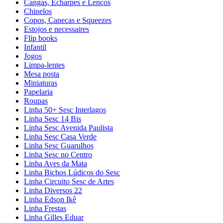
Cangas, Echarpes e Lenços
Chinelos
Copos, Canecas e Squeezes
Estojos e necessaires
Flip books
Infantil
Jogos
Limpa-lentes
Mesa posta
Miniaturas
Papelaria
Roupas
Linha 50+ Sesc Interlagos
Linha Sesc 14 Bis
Linha Sesc Avenida Paulista
Linha Sesc Casa Verde
Linha Sesc Guarulhos
Linha Sesc no Centro
Linha Aves da Mata
Linha Bichos Lúdicos do Sesc
Linha Circuito Sesc de Artes
Linha Diversos 22
Linha Edson Ikê
Linha Frestas
Linha Gilles Eduar