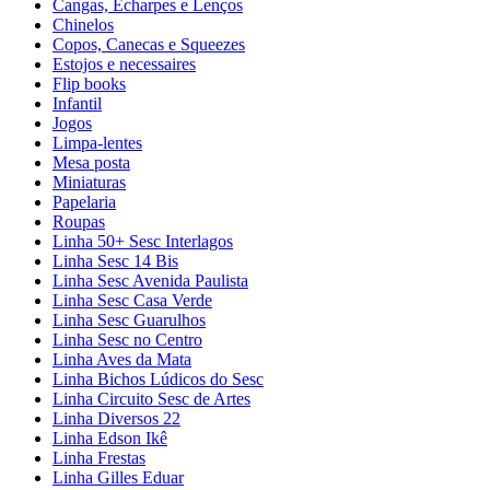
Cangas, Echarpes e Lenços
Chinelos
Copos, Canecas e Squeezes
Estojos e necessaires
Flip books
Infantil
Jogos
Limpa-lentes
Mesa posta
Miniaturas
Papelaria
Roupas
Linha 50+ Sesc Interlagos
Linha Sesc 14 Bis
Linha Sesc Avenida Paulista
Linha Sesc Casa Verde
Linha Sesc Guarulhos
Linha Sesc no Centro
Linha Aves da Mata
Linha Bichos Lúdicos do Sesc
Linha Circuito Sesc de Artes
Linha Diversos 22
Linha Edson Ikê
Linha Frestas
Linha Gilles Eduar