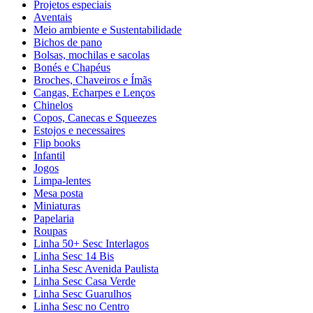
Projetos especiais
Aventais
Meio ambiente e Sustentabilidade
Bichos de pano
Bolsas, mochilas e sacolas
Bonés e Chapéus
Broches, Chaveiros e Ímãs
Cangas, Echarpes e Lenços
Chinelos
Copos, Canecas e Squeezes
Estojos e necessaires
Flip books
Infantil
Jogos
Limpa-lentes
Mesa posta
Miniaturas
Papelaria
Roupas
Linha 50+ Sesc Interlagos
Linha Sesc 14 Bis
Linha Sesc Avenida Paulista
Linha Sesc Casa Verde
Linha Sesc Guarulhos
Linha Sesc no Centro