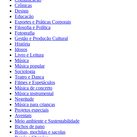
Crônicas
Design
Educação
Esportes e Práticas Corporais
Filosofia e Política
Fotografia
Gestão e Produção Cultural
História
Idosos
Livro e Leitura
Música
Música popular
Sociologia
Teatro e Dança
Filmes e Espetáculos
Música de concerto
Música instrumental
Negritude
Música para crianças
Projetos especiais
Aventais
Meio ambiente e Sustentabilidade
Bichos de pano
Bolsas, mochilas e sacolas