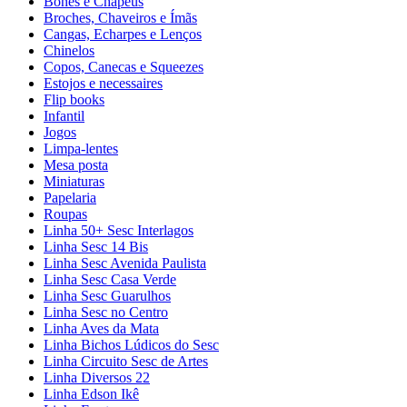
Bonés e Chapéus
Broches, Chaveiros e Ímãs
Cangas, Echarpes e Lenços
Chinelos
Copos, Canecas e Squeezes
Estojos e necessaires
Flip books
Infantil
Jogos
Limpa-lentes
Mesa posta
Miniaturas
Papelaria
Roupas
Linha 50+ Sesc Interlagos
Linha Sesc 14 Bis
Linha Sesc Avenida Paulista
Linha Sesc Casa Verde
Linha Sesc Guarulhos
Linha Sesc no Centro
Linha Aves da Mata
Linha Bichos Lúdicos do Sesc
Linha Circuito Sesc de Artes
Linha Diversos 22
Linha Edson Ikê