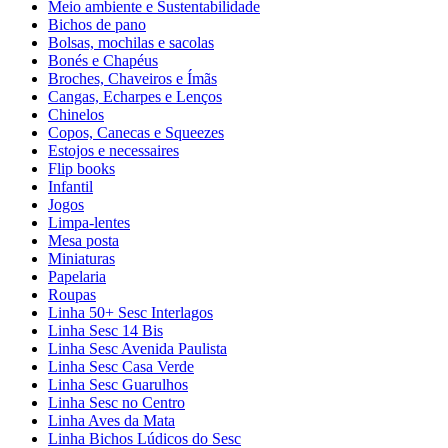
Meio ambiente e Sustentabilidade
Bichos de pano
Bolsas, mochilas e sacolas
Bonés e Chapéus
Broches, Chaveiros e Ímãs
Cangas, Echarpes e Lenços
Chinelos
Copos, Canecas e Squeezes
Estojos e necessaires
Flip books
Infantil
Jogos
Limpa-lentes
Mesa posta
Miniaturas
Papelaria
Roupas
Linha 50+ Sesc Interlagos
Linha Sesc 14 Bis
Linha Sesc Avenida Paulista
Linha Sesc Casa Verde
Linha Sesc Guarulhos
Linha Sesc no Centro
Linha Aves da Mata
Linha Bichos Lúdicos do Sesc