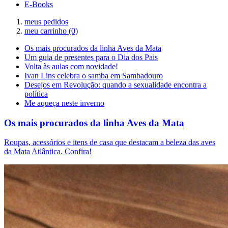
E-Books
meus pedidos
meu carrinho
(0)
Os mais procurados da linha Aves da Mata
Um guia de presentes para o Dia dos Pais
Volta às aulas com novidade!
Ivan Lins celebra o samba em Sambadouro
Desejos em Revolução: quando a sexualidade encontra a
política
Me aqueça neste inverno
Os mais procurados da linha Aves da Mata
Roupas, acessórios e itens de casa que destacam a beleza das aves
da Mata Atlântica. Confira!