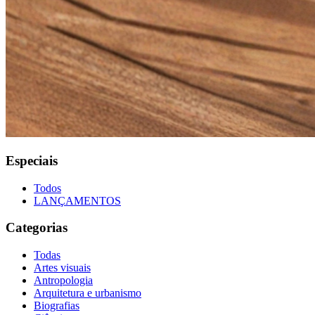
Especiais
Todos
LANÇAMENTOS
Categorias
Todas
Artes visuais
Antropologia
Arquitetura e urbanismo
Biografias