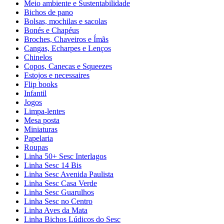
Meio ambiente e Sustentabilidade
Bichos de pano
Bolsas, mochilas e sacolas
Bonés e Chapéus
Broches, Chaveiros e Ímãs
Cangas, Echarpes e Lenços
Chinelos
Copos, Canecas e Squeezes
Estojos e necessaires
Flip books
Infantil
Jogos
Limpa-lentes
Mesa posta
Miniaturas
Papelaria
Roupas
Linha 50+ Sesc Interlagos
Linha Sesc 14 Bis
Linha Sesc Avenida Paulista
Linha Sesc Casa Verde
Linha Sesc Guarulhos
Linha Sesc no Centro
Linha Aves da Mata
Linha Bichos Lúdicos do Sesc