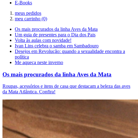
E-Books
meus pedidos
meu carrinho
(0)
Os mais procurados da linha Aves da Mata
Um guia de presentes para o Dia dos Pais
Volta às aulas com novidade!
Ivan Lins celebra o samba em Sambadouro
Desejos em Revolução: quando a sexualidade encontra a
política
Me aqueça neste inverno
Os mais procurados da linha Aves da Mata
Roupas, acessórios e itens de casa que destacam a beleza das aves
da Mata Atlântica. Confira!