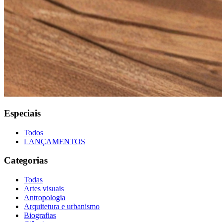
Especiais
Todos
LANÇAMENTOS
Categorias
Todas
Artes visuais
Antropologia
Arquitetura e urbanismo
Biografias