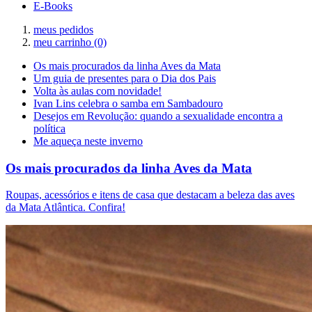
E-Books
meus pedidos
meu carrinho
(0)
Os mais procurados da linha Aves da Mata
Um guia de presentes para o Dia dos Pais
Volta às aulas com novidade!
Ivan Lins celebra o samba em Sambadouro
Desejos em Revolução: quando a sexualidade encontra a
política
Me aqueça neste inverno
Os mais procurados da linha Aves da Mata
Roupas, acessórios e itens de casa que destacam a beleza das aves
da Mata Atlântica. Confira!