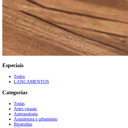
Especiais
Todos
LANÇAMENTOS
Categorias
Todas
Artes visuais
Antropologia
Arquitetura e urbanismo
Biografias