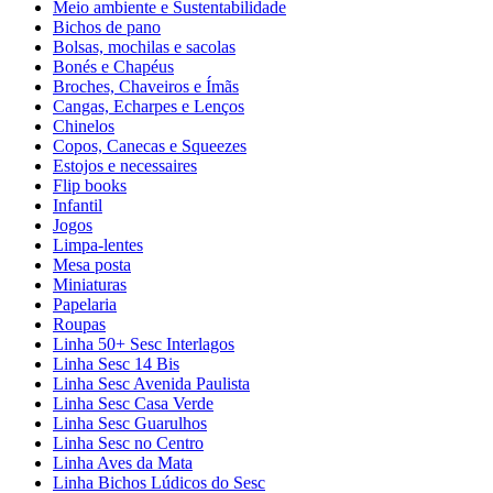
Meio ambiente e Sustentabilidade
Bichos de pano
Bolsas, mochilas e sacolas
Bonés e Chapéus
Broches, Chaveiros e Ímãs
Cangas, Echarpes e Lenços
Chinelos
Copos, Canecas e Squeezes
Estojos e necessaires
Flip books
Infantil
Jogos
Limpa-lentes
Mesa posta
Miniaturas
Papelaria
Roupas
Linha 50+ Sesc Interlagos
Linha Sesc 14 Bis
Linha Sesc Avenida Paulista
Linha Sesc Casa Verde
Linha Sesc Guarulhos
Linha Sesc no Centro
Linha Aves da Mata
Linha Bichos Lúdicos do Sesc