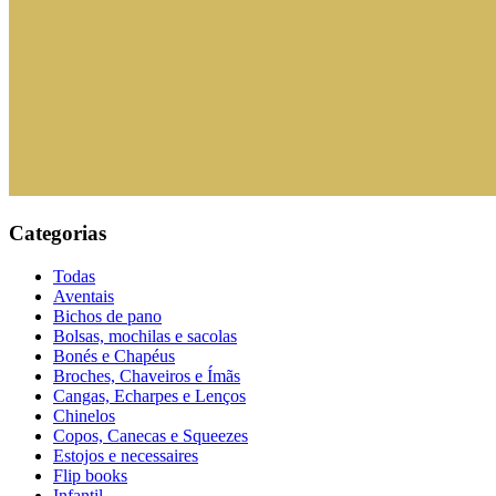
Categorias
Todas
Aventais
Bichos de pano
Bolsas, mochilas e sacolas
Bonés e Chapéus
Broches, Chaveiros e Ímãs
Cangas, Echarpes e Lenços
Chinelos
Copos, Canecas e Squeezes
Estojos e necessaires
Flip books
Infantil