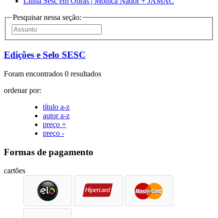
Linha Sesc em Obras | Mônica Nador + JAMAC
Pesquisar nessa seção:
Edições e Selo SESC
Foram encontrados 0 resultados
ordenar por:
título a-z
autor a-z
preço +
preço -
Formas de pagamento
cartões