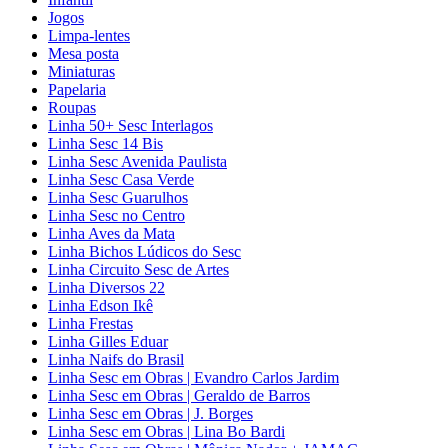
Jogos
Limpa-lentes
Mesa posta
Miniaturas
Papelaria
Roupas
Linha 50+ Sesc Interlagos
Linha Sesc 14 Bis
Linha Sesc Avenida Paulista
Linha Sesc Casa Verde
Linha Sesc Guarulhos
Linha Sesc no Centro
Linha Aves da Mata
Linha Bichos Lúdicos do Sesc
Linha Circuito Sesc de Artes
Linha Diversos 22
Linha Edson Ikê
Linha Frestas
Linha Gilles Eduar
Linha Naifs do Brasil
Linha Sesc em Obras | Evandro Carlos Jardim
Linha Sesc em Obras | Geraldo de Barros
Linha Sesc em Obras | J. Borges
Linha Sesc em Obras | Lina Bo Bardi