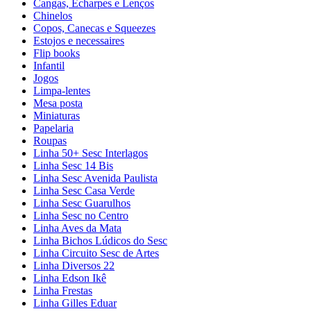
Cangas, Echarpes e Lenços
Chinelos
Copos, Canecas e Squeezes
Estojos e necessaires
Flip books
Infantil
Jogos
Limpa-lentes
Mesa posta
Miniaturas
Papelaria
Roupas
Linha 50+ Sesc Interlagos
Linha Sesc 14 Bis
Linha Sesc Avenida Paulista
Linha Sesc Casa Verde
Linha Sesc Guarulhos
Linha Sesc no Centro
Linha Aves da Mata
Linha Bichos Lúdicos do Sesc
Linha Circuito Sesc de Artes
Linha Diversos 22
Linha Edson Ikê
Linha Frestas
Linha Gilles Eduar