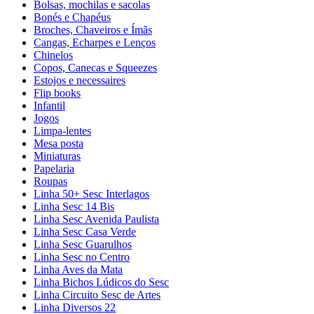
Bolsas, mochilas e sacolas
Bonés e Chapéus
Broches, Chaveiros e Ímãs
Cangas, Echarpes e Lenços
Chinelos
Copos, Canecas e Squeezes
Estojos e necessaires
Flip books
Infantil
Jogos
Limpa-lentes
Mesa posta
Miniaturas
Papelaria
Roupas
Linha 50+ Sesc Interlagos
Linha Sesc 14 Bis
Linha Sesc Avenida Paulista
Linha Sesc Casa Verde
Linha Sesc Guarulhos
Linha Sesc no Centro
Linha Aves da Mata
Linha Bichos Lúdicos do Sesc
Linha Circuito Sesc de Artes
Linha Diversos 22