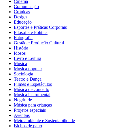
Cinema
Comunicação
Crônicas
Design
Educação
Esportes e Práticas Corporais
Filosofia e Política
Fotografia
Gestão e Produção Cultural
História
Idosos
Livro e Leitura
Música
Música popular
Sociologia
Teatro e Dança
Filmes e Espetáculos
Música de concerto
Música instrumental
Negritude
Música para crianças
Projetos especiais
Aventais
Meio ambiente e Sustentabilidade
Bichos de pano