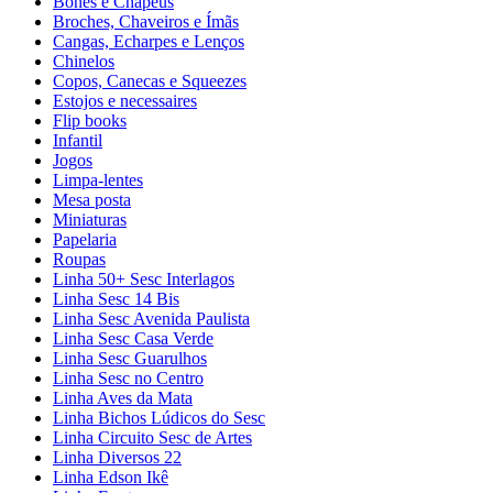
Bonés e Chapéus
Broches, Chaveiros e Ímãs
Cangas, Echarpes e Lenços
Chinelos
Copos, Canecas e Squeezes
Estojos e necessaires
Flip books
Infantil
Jogos
Limpa-lentes
Mesa posta
Miniaturas
Papelaria
Roupas
Linha 50+ Sesc Interlagos
Linha Sesc 14 Bis
Linha Sesc Avenida Paulista
Linha Sesc Casa Verde
Linha Sesc Guarulhos
Linha Sesc no Centro
Linha Aves da Mata
Linha Bichos Lúdicos do Sesc
Linha Circuito Sesc de Artes
Linha Diversos 22
Linha Edson Ikê