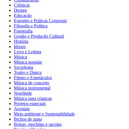
Crônicas
Design
Educação
Esportes e Práticas Corporais
Filosofia e Política
Fotografia
Gestão e Produção Cultural
História
Idosos
Livro e Leitura
Música
Música popular
Sociologia
Teatro e Dança
Filmes e Espetáculos
Música de concerto
Música instrumental
Negritude
Música para crianças
Projetos especiais
Aventais
Meio ambiente e Sustentabilidade
Bichos de pano
Bolsas, mochilas e sacolas