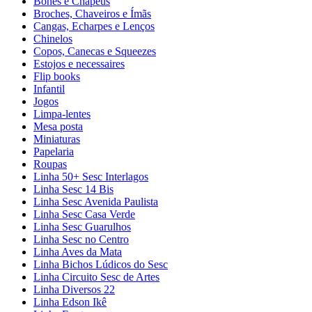
Bonés e Chapéus
Broches, Chaveiros e Ímãs
Cangas, Echarpes e Lenços
Chinelos
Copos, Canecas e Squeezes
Estojos e necessaires
Flip books
Infantil
Jogos
Limpa-lentes
Mesa posta
Miniaturas
Papelaria
Roupas
Linha 50+ Sesc Interlagos
Linha Sesc 14 Bis
Linha Sesc Avenida Paulista
Linha Sesc Casa Verde
Linha Sesc Guarulhos
Linha Sesc no Centro
Linha Aves da Mata
Linha Bichos Lúdicos do Sesc
Linha Circuito Sesc de Artes
Linha Diversos 22
Linha Edson Ikê