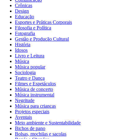
Crônicas
Design
Educação
Esportes e Práticas Corporais
Filosofia e Política
Fotografia
Gestão e Produção Cultural
História
Idosos
Livro e Leitura
Música
Música popular
Sociologia
Teatro e Dança
Filmes e Espetáculos
Música de concerto
Música instrumental
Negritude
Música para crianças
Projetos especiais
Aventais
Meio ambiente e Sustentabilidade
Bichos de pano
Bolsas, mochilas e sacolas