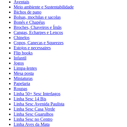
Aventais
Meio ambiente e Sustentabilidade
Bichos de pano
Bolsas, mochilas e sacolas
Bonés e Chapéus
Broches, Chaveiros e Ímãs
Cangas, Echarpes e Lenços
Chinelos
Copos, Canecas e Squeezes
Estojos e necessaires
Flip books
Infantil
Jogos
Limpa-lentes
Mesa posta
Miniaturas
Papelaria
Roupas
Linha 50+ Sesc Interlagos
Linha Sesc 14 Bis
Linha Sesc Avenida Paulista
Linha Sesc Casa Verde
Linha Sesc Guarulhos
Linha Sesc no Centro
Linha Aves da Mata