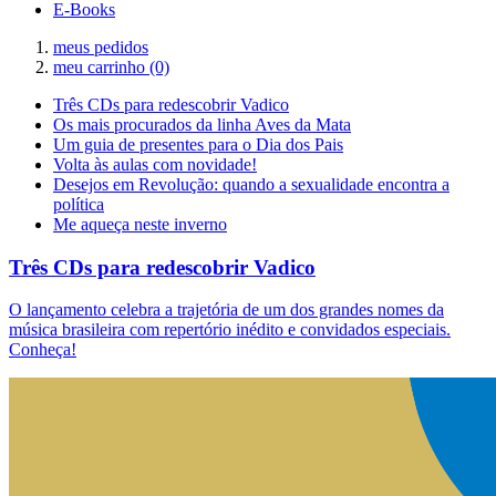
E-Books
meus pedidos
meu carrinho
(0)
Três CDs para redescobrir Vadico
Os mais procurados da linha Aves da Mata
Um guia de presentes para o Dia dos Pais
Volta às aulas com novidade!
Desejos em Revolução: quando a sexualidade encontra a
política
Me aqueça neste inverno
Três CDs para redescobrir Vadico
O lançamento celebra a trajetória de um dos grandes nomes da
música brasileira com repertório inédito e convidados especiais.
Conheça!