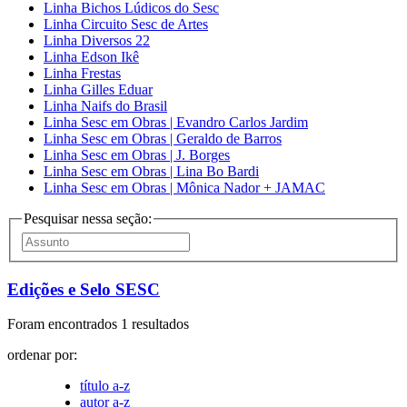
Linha Bichos Lúdicos do Sesc
Linha Circuito Sesc de Artes
Linha Diversos 22
Linha Edson Ikê
Linha Frestas
Linha Gilles Eduar
Linha Naifs do Brasil
Linha Sesc em Obras | Evandro Carlos Jardim
Linha Sesc em Obras | Geraldo de Barros
Linha Sesc em Obras | J. Borges
Linha Sesc em Obras | Lina Bo Bardi
Linha Sesc em Obras | Mônica Nador + JAMAC
Pesquisar nessa seção:
Edições e Selo SESC
Foram encontrados 1 resultados
ordenar por:
título a-z
autor a-z