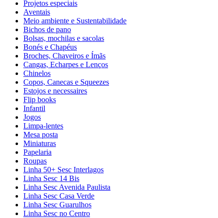
Projetos especiais
Aventais
Meio ambiente e Sustentabilidade
Bichos de pano
Bolsas, mochilas e sacolas
Bonés e Chapéus
Broches, Chaveiros e Ímãs
Cangas, Echarpes e Lenços
Chinelos
Copos, Canecas e Squeezes
Estojos e necessaires
Flip books
Infantil
Jogos
Limpa-lentes
Mesa posta
Miniaturas
Papelaria
Roupas
Linha 50+ Sesc Interlagos
Linha Sesc 14 Bis
Linha Sesc Avenida Paulista
Linha Sesc Casa Verde
Linha Sesc Guarulhos
Linha Sesc no Centro