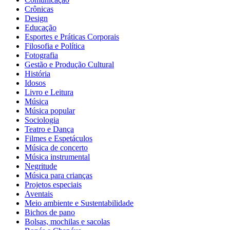
Crônicas
Design
Educação
Esportes e Práticas Corporais
Filosofia e Política
Fotografia
Gestão e Produção Cultural
História
Idosos
Livro e Leitura
Música
Música popular
Sociologia
Teatro e Dança
Filmes e Espetáculos
Música de concerto
Música instrumental
Negritude
Música para crianças
Projetos especiais
Aventais
Meio ambiente e Sustentabilidade
Bichos de pano
Bolsas, mochilas e sacolas