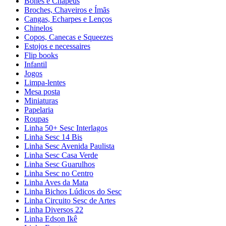
Bonés e Chapéus
Broches, Chaveiros e Ímãs
Cangas, Echarpes e Lenços
Chinelos
Copos, Canecas e Squeezes
Estojos e necessaires
Flip books
Infantil
Jogos
Limpa-lentes
Mesa posta
Miniaturas
Papelaria
Roupas
Linha 50+ Sesc Interlagos
Linha Sesc 14 Bis
Linha Sesc Avenida Paulista
Linha Sesc Casa Verde
Linha Sesc Guarulhos
Linha Sesc no Centro
Linha Aves da Mata
Linha Bichos Lúdicos do Sesc
Linha Circuito Sesc de Artes
Linha Diversos 22
Linha Edson Ikê