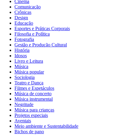
Cinema
Comunicação
Crônicas
Design
Educação
Esportes e Práticas Corporais
Filosofia e Política
Fotografia
Gestão e Produção Cultural
História
Idosos
Livro e Leitura
Música
Música popular
Sociologia
Teatro e Dança
Filmes e Espetáculos
Música de concerto
Música instrumental
Negritude
Música para crianças
Projetos especiais
Aventais
Meio ambiente e Sustentabilidade
Bichos de pano