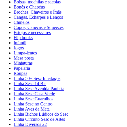
Bolsas, mochilas e sacolas
Bonés e Chapéus
Broches, Chaveiros e Ímãs
Cangas, Echarpes e Lenços
Chinelos
Copos, Canecas e Squeezes
Estojos e necessaires
Flip books
Infantil
Jogos
Limpa-lentes
Mesa posta
Miniaturas
Papelaria
Roupas
Linha 50+ Sesc Interlagos
Linha Sesc 14 Bis
Linha Sesc Avenida Paulista
Linha Sesc Casa Verde
Linha Sesc Guarulhos
Linha Sesc no Centro
Linha Aves da Mata
Linha Bichos Lúdicos do Sesc
Linha Circuito Sesc de Artes
Linha Diversos 22