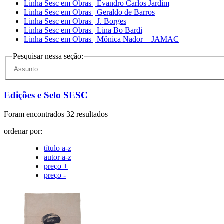
Linha Sesc em Obras | Evandro Carlos Jardim
Linha Sesc em Obras | Geraldo de Barros
Linha Sesc em Obras | J. Borges
Linha Sesc em Obras | Lina Bo Bardi
Linha Sesc em Obras | Mônica Nador + JAMAC
Pesquisar nessa seção:
Edições e Selo SESC
Foram encontrados 32 resultados
ordenar por:
título a-z
autor a-z
preço +
preço -