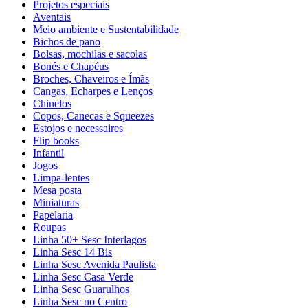
Projetos especiais
Aventais
Meio ambiente e Sustentabilidade
Bichos de pano
Bolsas, mochilas e sacolas
Bonés e Chapéus
Broches, Chaveiros e Ímãs
Cangas, Echarpes e Lenços
Chinelos
Copos, Canecas e Squeezes
Estojos e necessaires
Flip books
Infantil
Jogos
Limpa-lentes
Mesa posta
Miniaturas
Papelaria
Roupas
Linha 50+ Sesc Interlagos
Linha Sesc 14 Bis
Linha Sesc Avenida Paulista
Linha Sesc Casa Verde
Linha Sesc Guarulhos
Linha Sesc no Centro