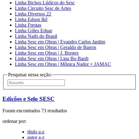
Linha Bichos Lúdicos do Sesc
Linha Circuito Sesc de Artes
Linha Diversos 22
Linha Edson Ikê
Linha Frestas
Linha Gilles Eduar
Linha Naifs do Brasil
Linha Sesc em Obras | Evandro Carlos Jardim
Linha Sesc em Obras | Geraldo de Barros
Linha Sesc em Obras | J. Borges
Linha Sesc em Obras | Lina Bo Bardi
Linha Sesc em Obras | Mônica Nador + JAMAC
Pesquisar nessa seção:
Edições e Selo SESC
Foram encontrados 73 resultados
ordenar por:
título a-z
autor a-z