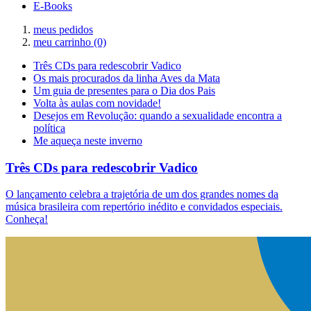
E-Books
meus pedidos
meu carrinho
(0)
Três CDs para redescobrir Vadico
Os mais procurados da linha Aves da Mata
Um guia de presentes para o Dia dos Pais
Volta às aulas com novidade!
Desejos em Revolução: quando a sexualidade encontra a
política
Me aqueça neste inverno
Três CDs para redescobrir Vadico
O lançamento celebra a trajetória de um dos grandes nomes da
música brasileira com repertório inédito e convidados especiais.
Conheça!