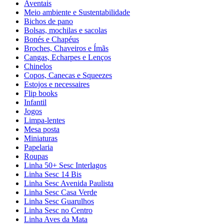
Aventais
Meio ambiente e Sustentabilidade
Bichos de pano
Bolsas, mochilas e sacolas
Bonés e Chapéus
Broches, Chaveiros e Ímãs
Cangas, Echarpes e Lenços
Chinelos
Copos, Canecas e Squeezes
Estojos e necessaires
Flip books
Infantil
Jogos
Limpa-lentes
Mesa posta
Miniaturas
Papelaria
Roupas
Linha 50+ Sesc Interlagos
Linha Sesc 14 Bis
Linha Sesc Avenida Paulista
Linha Sesc Casa Verde
Linha Sesc Guarulhos
Linha Sesc no Centro
Linha Aves da Mata