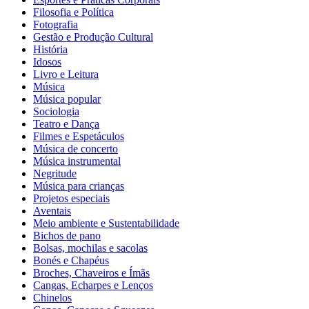
Filosofia e Política
Fotografia
Gestão e Produção Cultural
História
Idosos
Livro e Leitura
Música
Música popular
Sociologia
Teatro e Dança
Filmes e Espetáculos
Música de concerto
Música instrumental
Negritude
Música para crianças
Projetos especiais
Aventais
Meio ambiente e Sustentabilidade
Bichos de pano
Bolsas, mochilas e sacolas
Bonés e Chapéus
Broches, Chaveiros e Ímãs
Cangas, Echarpes e Lenços
Chinelos