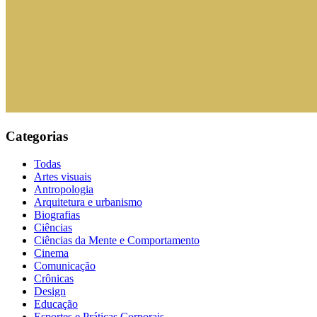
Categorias
Todas
Artes visuais
Antropologia
Arquitetura e urbanismo
Biografias
Ciências
Ciências da Mente e Comportamento
Cinema
Comunicação
Crônicas
Design
Educação
Esportes e Práticas Corporais