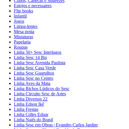
Copos, Canecas e Squeezes
Estojos e necessaires
Flip books
Infantil
Jogos
Limpa-lentes
Mesa posta
Miniaturas
Papelaria
Roupas
Linha 50+ Sesc Interlagos
Linha Sesc 14 Bis
Linha Sesc Avenida Paulista
Linha Sesc Casa Verde
Linha Sesc Guarulhos
Linha Sesc no Centro
Linha Aves da Mata
Linha Bichos Lúdicos do Sesc
Linha Circuito Sesc de Artes
Linha Diversos 22
Linha Edson Ikê
Linha Frestas
Linha Gilles Eduar
Linha Naifs do Brasil
Linha Sesc em Obras | Evandro Carlos Jardim