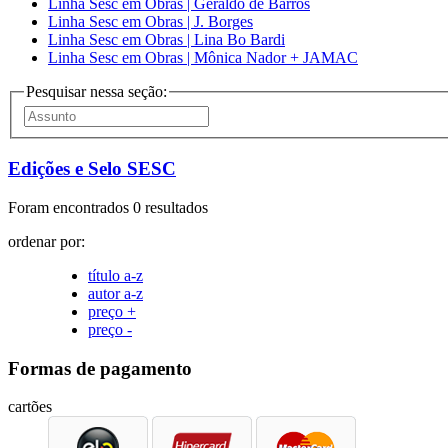
Linha Sesc em Obras | Geraldo de Barros
Linha Sesc em Obras | J. Borges
Linha Sesc em Obras | Lina Bo Bardi
Linha Sesc em Obras | Mônica Nador + JAMAC
Pesquisar nessa seção:
Edições e Selo SESC
Foram encontrados 0 resultados
ordenar por:
título a-z
autor a-z
preço +
preço -
Formas de pagamento
cartões