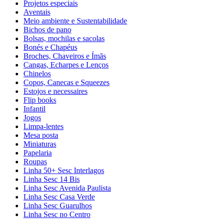
Projetos especiais
Aventais
Meio ambiente e Sustentabilidade
Bichos de pano
Bolsas, mochilas e sacolas
Bonés e Chapéus
Broches, Chaveiros e Ímãs
Cangas, Echarpes e Lenços
Chinelos
Copos, Canecas e Squeezes
Estojos e necessaires
Flip books
Infantil
Jogos
Limpa-lentes
Mesa posta
Miniaturas
Papelaria
Roupas
Linha 50+ Sesc Interlagos
Linha Sesc 14 Bis
Linha Sesc Avenida Paulista
Linha Sesc Casa Verde
Linha Sesc Guarulhos
Linha Sesc no Centro