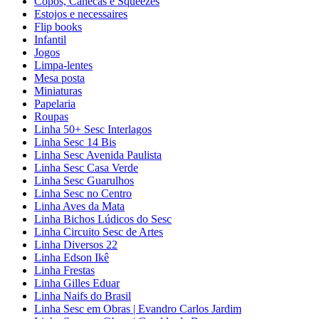
Copos, Canecas e Squeezes
Estojos e necessaires
Flip books
Infantil
Jogos
Limpa-lentes
Mesa posta
Miniaturas
Papelaria
Roupas
Linha 50+ Sesc Interlagos
Linha Sesc 14 Bis
Linha Sesc Avenida Paulista
Linha Sesc Casa Verde
Linha Sesc Guarulhos
Linha Sesc no Centro
Linha Aves da Mata
Linha Bichos Lúdicos do Sesc
Linha Circuito Sesc de Artes
Linha Diversos 22
Linha Edson Ikê
Linha Frestas
Linha Gilles Eduar
Linha Naifs do Brasil
Linha Sesc em Obras | Evandro Carlos Jardim