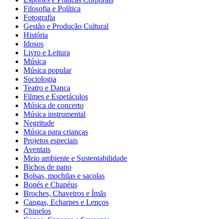
Filosofia e Política
Fotografia
Gestão e Produção Cultural
História
Idosos
Livro e Leitura
Música
Música popular
Sociologia
Teatro e Dança
Filmes e Espetáculos
Música de concerto
Música instrumental
Negritude
Música para crianças
Projetos especiais
Aventais
Meio ambiente e Sustentabilidade
Bichos de pano
Bolsas, mochilas e sacolas
Bonés e Chapéus
Broches, Chaveiros e Ímãs
Cangas, Echarpes e Lenços
Chinelos