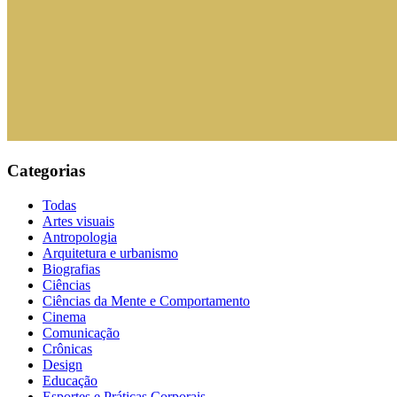
Categorias
Todas
Artes visuais
Antropologia
Arquitetura e urbanismo
Biografias
Ciências
Ciências da Mente e Comportamento
Cinema
Comunicação
Crônicas
Design
Educação
Esportes e Práticas Corporais