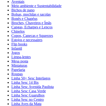
Aventais
Meio ambiente e Sustentabilidade
Bichos de pano
Bolsas, mochilas e sacolas
Bonés e Chapéus
Broches, Chaveiros e Ímãs
Cangas, Echarpes e Lenços
Chinelos
Copos, Canecas e Squeezes
Estojos e necessaires
Flip books
Infantil
Jogos
Limpa-lentes
Mesa posta
Miniaturas
Papelaria
Roupas
Linha 50+ Sesc Interlagos
Linha Sesc 14 Bis
Linha Sesc Avenida Paulista
Linha Sesc Casa Verde
Linha Sesc Guarulhos
Linha Sesc no Centro
Linha Aves da Mata