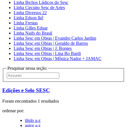
Linha Bichos Lúdicos do Sesc
Linha Circuito Sesc de Artes
Linha Diversos 22
Linha Edson Ikê
Linha Frestas
Linha Gilles Eduar
Linha Naifs do Brasil
Linha Sesc em Obras | Evandro Carlos Jardim
Linha Sesc em Obras | Geraldo de Barros
Linha Sesc em Obras | J. Borges
Linha Sesc em Obras | Lina Bo Bardi
Linha Sesc em Obras | Mônica Nador + JAMAC
Pesquisar nessa seção:
Edições e Selo SESC
Foram encontrados 1 resultados
ordenar por:
título a-z
autor a-z