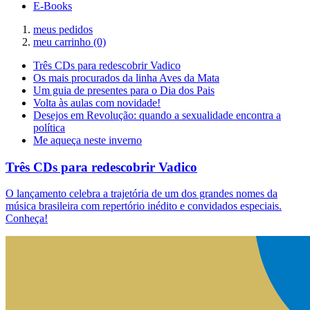
E-Books
meus pedidos
meu carrinho
(0)
Três CDs para redescobrir Vadico
Os mais procurados da linha Aves da Mata
Um guia de presentes para o Dia dos Pais
Volta às aulas com novidade!
Desejos em Revolução: quando a sexualidade encontra a
política
Me aqueça neste inverno
Três CDs para redescobrir Vadico
O lançamento celebra a trajetória de um dos grandes nomes da
música brasileira com repertório inédito e convidados especiais.
Conheça!