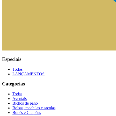
Especiais
Todos
LANÇAMENTOS
Categorias
Todas
Aventais
Bichos de pano
Bolsas, mochilas e sacolas
Bonés e Chapéus