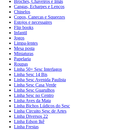
Broches, Chaveiros e Ímãs
Cangas, Echarpes e Lenços
Chinelos
Copos, Canecas e Squeezes
Estojos e necessaires
Flip books
Infantil
Jogos
Limpa-lentes
Mesa posta
Miniaturas
Papelaria
Roupas
Linha 50+ Sesc Interlagos
Linha Sesc 14 Bis
Linha Sesc Avenida Paulista
Linha Sesc Casa Verde
Linha Sesc Guarulhos
Linha Sesc no Centro
Linha Aves da Mata
Linha Bichos Lúdicos do Sesc
Linha Circuito Sesc de Artes
Linha Diversos 22
Linha Edson Ikê
Linha Frestas