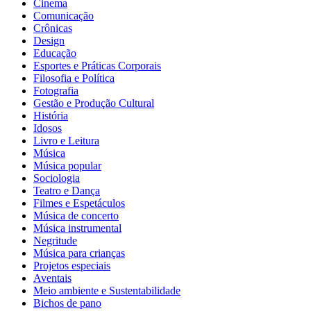
Cinema
Comunicação
Crônicas
Design
Educação
Esportes e Práticas Corporais
Filosofia e Política
Fotografia
Gestão e Produção Cultural
História
Idosos
Livro e Leitura
Música
Música popular
Sociologia
Teatro e Dança
Filmes e Espetáculos
Música de concerto
Música instrumental
Negritude
Música para crianças
Projetos especiais
Aventais
Meio ambiente e Sustentabilidade
Bichos de pano