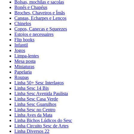
Bolsas, mochilas e sacolas
Bonés e Chapéus
Broches, Chaveiros e Ímãs
Cangas, Echarpes e Lenços
Chinelos
Copos, Canecas e Squeezes
Estojos e necessaires
Flip books
Infantil
Jogos
Limpa-lentes
Mesa posta
Miniaturas
Papelaria
Roupas
Linha 50+ Sesc Interlagos
Linha Sesc 14 Bis
Linha Sesc Avenida Paulista
Linha Sesc Casa Verde
Linha Sesc Guarulhos
Linha Sesc no Centro
Linha Aves da Mata
Linha Bichos Lúdicos do Sesc
Linha Circuito Sesc de Artes
Linha Diversos 22