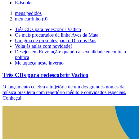
E-Books
meus pedidos
meu carrinho
(0)
Três CDs para redescobrir Vadico
Os mais procurados da linha Aves da Mata
Um guia de presentes para o Dia dos Pais
Volta às aulas com novidade!
Desejos em Revolução: quando a sexualidade encontra a
política
Me aqueça neste inverno
Três CDs para redescobrir Vadico
O lançamento celebra a trajetória de um dos grandes nomes da
música brasileira com repertório inédito e convidados especiais.
Conheça!