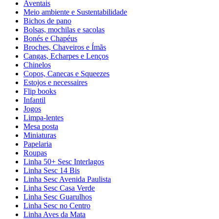
Aventais
Meio ambiente e Sustentabilidade
Bichos de pano
Bolsas, mochilas e sacolas
Bonés e Chapéus
Broches, Chaveiros e Ímãs
Cangas, Echarpes e Lenços
Chinelos
Copos, Canecas e Squeezes
Estojos e necessaires
Flip books
Infantil
Jogos
Limpa-lentes
Mesa posta
Miniaturas
Papelaria
Roupas
Linha 50+ Sesc Interlagos
Linha Sesc 14 Bis
Linha Sesc Avenida Paulista
Linha Sesc Casa Verde
Linha Sesc Guarulhos
Linha Sesc no Centro
Linha Aves da Mata