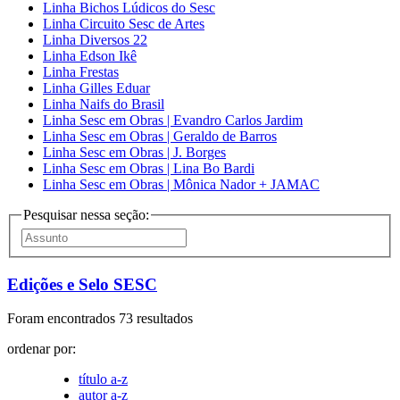
Linha Bichos Lúdicos do Sesc
Linha Circuito Sesc de Artes
Linha Diversos 22
Linha Edson Ikê
Linha Frestas
Linha Gilles Eduar
Linha Naifs do Brasil
Linha Sesc em Obras | Evandro Carlos Jardim
Linha Sesc em Obras | Geraldo de Barros
Linha Sesc em Obras | J. Borges
Linha Sesc em Obras | Lina Bo Bardi
Linha Sesc em Obras | Mônica Nador + JAMAC
Pesquisar nessa seção:
Edições e Selo SESC
Foram encontrados 73 resultados
ordenar por:
título a-z
autor a-z