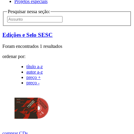
Projetos especiais
Pesquisar nessa seção:
Edições e Selo SESC
Foram encontrados 1 resultados
ordenar por:
título a-z
autor a-z
preço +
preço -
comprar
CDs