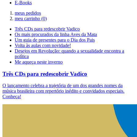
E-Books
meus pedidos
meu carrinho
(0)
Três CDs para redescobrir Vadico
Os mais procurados da linha Aves da Mata
Um guia de presentes para o Dia dos Pais
Volta às aulas com novidade!
Desejos em Revolução: quando a sexualidade encontra a
política
Me aqueça neste inverno
Três CDs para redescobrir Vadico
O lançamento celebra a trajetória de um dos grandes nomes da
música brasileira com repertório inédito e convidados especiais.
Conheça!