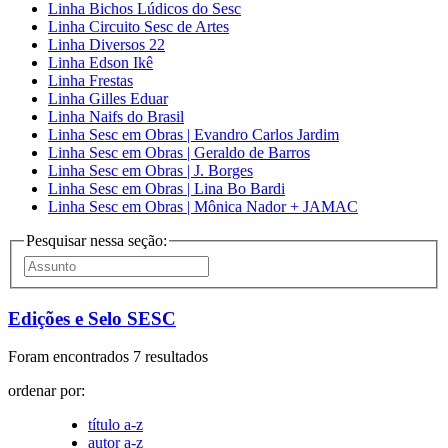
Linha Bichos Lúdicos do Sesc
Linha Circuito Sesc de Artes
Linha Diversos 22
Linha Edson Ikê
Linha Frestas
Linha Gilles Eduar
Linha Naifs do Brasil
Linha Sesc em Obras | Evandro Carlos Jardim
Linha Sesc em Obras | Geraldo de Barros
Linha Sesc em Obras | J. Borges
Linha Sesc em Obras | Lina Bo Bardi
Linha Sesc em Obras | Mônica Nador + JAMAC
Pesquisar nessa seção:
Edições e Selo SESC
Foram encontrados 7 resultados
ordenar por:
título a-z
autor a-z