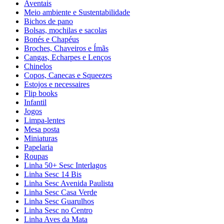
Aventais
Meio ambiente e Sustentabilidade
Bichos de pano
Bolsas, mochilas e sacolas
Bonés e Chapéus
Broches, Chaveiros e Ímãs
Cangas, Echarpes e Lenços
Chinelos
Copos, Canecas e Squeezes
Estojos e necessaires
Flip books
Infantil
Jogos
Limpa-lentes
Mesa posta
Miniaturas
Papelaria
Roupas
Linha 50+ Sesc Interlagos
Linha Sesc 14 Bis
Linha Sesc Avenida Paulista
Linha Sesc Casa Verde
Linha Sesc Guarulhos
Linha Sesc no Centro
Linha Aves da Mata