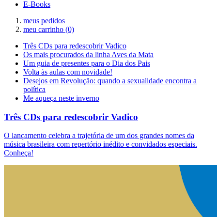
E-Books
meus pedidos
meu carrinho
(0)
Três CDs para redescobrir Vadico
Os mais procurados da linha Aves da Mata
Um guia de presentes para o Dia dos Pais
Volta às aulas com novidade!
Desejos em Revolução: quando a sexualidade encontra a
política
Me aqueça neste inverno
Três CDs para redescobrir Vadico
O lançamento celebra a trajetória de um dos grandes nomes da
música brasileira com repertório inédito e convidados especiais.
Conheça!