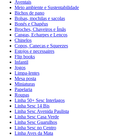
Aventais
Meio ambiente e Sustentabilidade
Bichos de pano
Bolsas, mochilas e sacolas
Bonés e Chapéus
Broches, Chaveiros e Ímãs
Cangas, Echarpes e Lenços
Chinelos
Copos, Canecas e Squeezes
Estojos e necessaires
Flip books
Infantil
Jogos
Limpa-lentes
Mesa posta
Miniaturas
Papelaria
Roupas
Linha 50+ Sesc Interlagos
Linha Sesc 14 Bis
Linha Sesc Avenida Paulista
Linha Sesc Casa Verde
Linha Sesc Guarulhos
Linha Sesc no Centro
Linha Aves da Mata