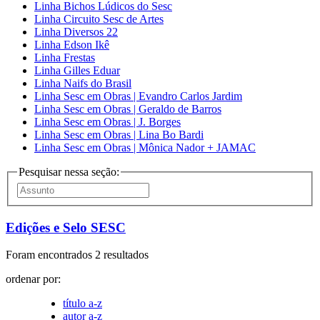
Linha Bichos Lúdicos do Sesc
Linha Circuito Sesc de Artes
Linha Diversos 22
Linha Edson Ikê
Linha Frestas
Linha Gilles Eduar
Linha Naifs do Brasil
Linha Sesc em Obras | Evandro Carlos Jardim
Linha Sesc em Obras | Geraldo de Barros
Linha Sesc em Obras | J. Borges
Linha Sesc em Obras | Lina Bo Bardi
Linha Sesc em Obras | Mônica Nador + JAMAC
Pesquisar nessa seção:
Edições e Selo SESC
Foram encontrados 2 resultados
ordenar por:
título a-z
autor a-z