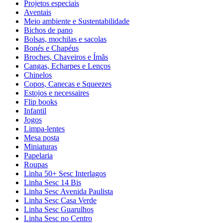
Projetos especiais
Aventais
Meio ambiente e Sustentabilidade
Bichos de pano
Bolsas, mochilas e sacolas
Bonés e Chapéus
Broches, Chaveiros e Ímãs
Cangas, Echarpes e Lenços
Chinelos
Copos, Canecas e Squeezes
Estojos e necessaires
Flip books
Infantil
Jogos
Limpa-lentes
Mesa posta
Miniaturas
Papelaria
Roupas
Linha 50+ Sesc Interlagos
Linha Sesc 14 Bis
Linha Sesc Avenida Paulista
Linha Sesc Casa Verde
Linha Sesc Guarulhos
Linha Sesc no Centro