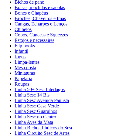
Bichos de pano
Bolsas, mochilas e sacolas
Bonés e Chapéus
Broches, Chaveiros e Ímãs
Cangas, Echarpes e Lenços
Chinelos
Copos, Canecas e Squeezes
Estojos e necessaires
Flip books
Infantil
Jogos
Limpa-lentes
Mesa posta
Miniaturas
Papelaria
Roupas
Linha 50+ Sesc Interlagos
Linha Sesc 14 Bis
Linha Sesc Avenida Paulista
Linha Sesc Casa Verde
Linha Sesc Guarulhos
Linha Sesc no Centro
Linha Aves da Mata
Linha Bichos Lúdicos do Sesc
Linha Circuito Sesc de Artes