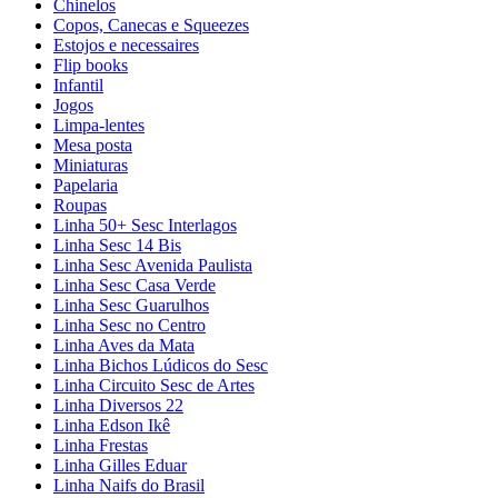
Chinelos
Copos, Canecas e Squeezes
Estojos e necessaires
Flip books
Infantil
Jogos
Limpa-lentes
Mesa posta
Miniaturas
Papelaria
Roupas
Linha 50+ Sesc Interlagos
Linha Sesc 14 Bis
Linha Sesc Avenida Paulista
Linha Sesc Casa Verde
Linha Sesc Guarulhos
Linha Sesc no Centro
Linha Aves da Mata
Linha Bichos Lúdicos do Sesc
Linha Circuito Sesc de Artes
Linha Diversos 22
Linha Edson Ikê
Linha Frestas
Linha Gilles Eduar
Linha Naifs do Brasil