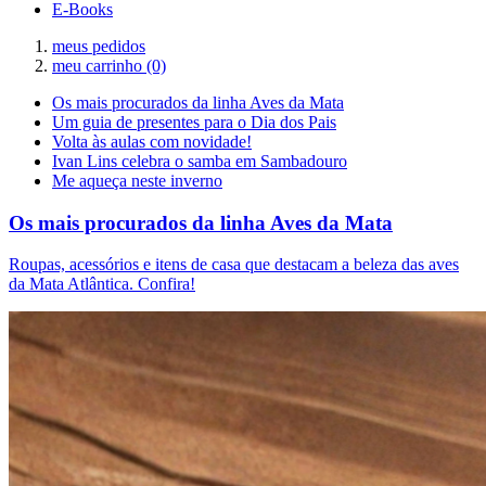
E-Books
meus pedidos
meu carrinho
(0)
Os mais procurados da linha Aves da Mata
Um guia de presentes para o Dia dos Pais
Volta às aulas com novidade!
Ivan Lins celebra o samba em Sambadouro
Me aqueça neste inverno
Os mais procurados da linha Aves da Mata
Roupas, acessórios e itens de casa que destacam a beleza das aves
da Mata Atlântica. Confira!