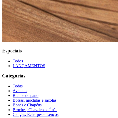
Especiais
Todos
LANÇAMENTOS
Categorias
Todas
Aventais
Bichos de pano
Bolsas, mochilas e sacolas
Bonés e Chapéus
Broches, Chaveiros e Ímãs
Cangas, Echarpes e Lenços