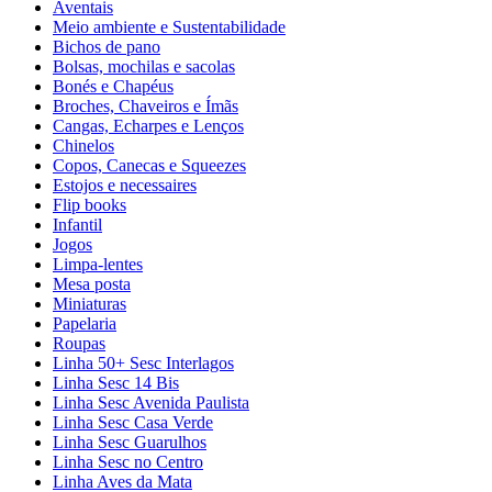
Aventais
Meio ambiente e Sustentabilidade
Bichos de pano
Bolsas, mochilas e sacolas
Bonés e Chapéus
Broches, Chaveiros e Ímãs
Cangas, Echarpes e Lenços
Chinelos
Copos, Canecas e Squeezes
Estojos e necessaires
Flip books
Infantil
Jogos
Limpa-lentes
Mesa posta
Miniaturas
Papelaria
Roupas
Linha 50+ Sesc Interlagos
Linha Sesc 14 Bis
Linha Sesc Avenida Paulista
Linha Sesc Casa Verde
Linha Sesc Guarulhos
Linha Sesc no Centro
Linha Aves da Mata