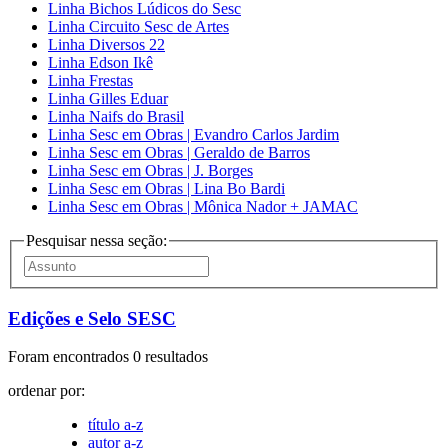
Linha Bichos Lúdicos do Sesc
Linha Circuito Sesc de Artes
Linha Diversos 22
Linha Edson Ikê
Linha Frestas
Linha Gilles Eduar
Linha Naifs do Brasil
Linha Sesc em Obras | Evandro Carlos Jardim
Linha Sesc em Obras | Geraldo de Barros
Linha Sesc em Obras | J. Borges
Linha Sesc em Obras | Lina Bo Bardi
Linha Sesc em Obras | Mônica Nador + JAMAC
Pesquisar nessa seção:
Edições e Selo SESC
Foram encontrados 0 resultados
ordenar por:
título a-z
autor a-z