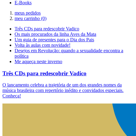
E-Books
meus pedidos
meu carrinho
(0)
Três CDs para redescobrir Vadico
Os mais procurados da linha Aves da Mata
Um guia de presentes para o Dia dos Pais
Volta às aulas com novidade!
Desejos em Revolução: quando a sexualidade encontra a
política
Me aqueça neste inverno
Três CDs para redescobrir Vadico
O lançamento celebra a trajetória de um dos grandes nomes da
música brasileira com repertório inédito e convidados especiais.
Conheça!