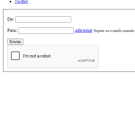
Twitter
De:
Para:
adicionar
Separe os e-mails usando v