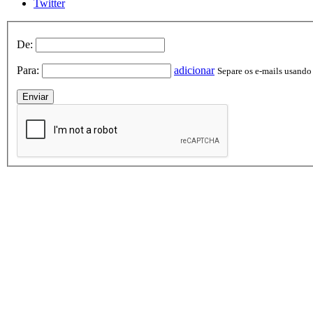
Twitter
De:
Para:
adicionar
Separe os e-mails usando v