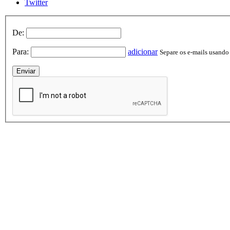
Twitter
De:
Para:
adicionar
Separe os e-mails usando v